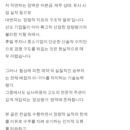
저 직면하는 장벽은 자본금, 재무 상태, 유사 사
업 실적 등으로
대변되는 '정량적 지표의 구조적 열위'입니다. 
선도 기업들이 이미 확고히 선점한 정량평가의 
불리한 지형 속에서,
후발 주자나 중소기업이 단순한 산술적 수치만
으로 경쟁 구도를 뒤집는 것은 현실적으로 매
우 어렵습니다.
그러나 '협상에 의한 계약'의 실질적인 승부처
는 전체 배점의 80~90%를 차지하는 기술능력
평가,
그중에서도 심사위원의 고도의 전문적 주관이 
깊게 개입되는 '정성평가' 영역에 존재합니다.
본 글은 컨설팅 수행하면서 정량적 실적의 한계
를 이유로 수주를 지레 포기하는 인지적 오류
를 타파하고,