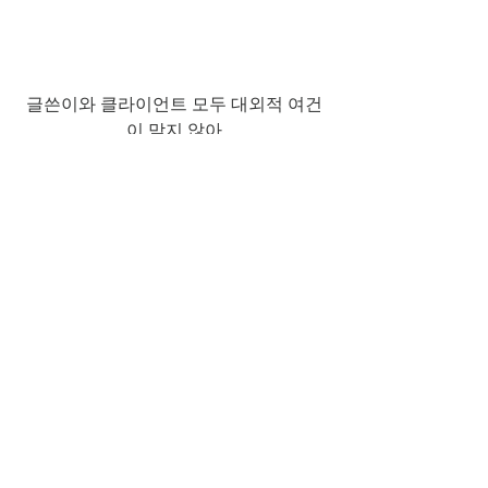
﻿글쓴이와 클라이언트 모두 대외적 여건
이 맞지 않아
인내심이 필요한 시간이었는데
이제는 컨설팅을 종료할 시간이 된 것 같
습니다. 
과제가 선정되어 
기술개발이 이루어지면
독점적인 기술로 사업화에 큰 성과가 있
을 것으로
예상됩니다. 
감사합니다. 