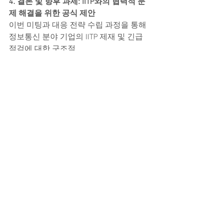
4. 결론 및 향후 과제: IITP와의 협력적 문
제 해결을 위한 공식 제안
이번 미팅과 대응 전략 수립 과정을 통해 
정보통신 분야 기업의 IITP 제재 및 긴급 
점검에 대한 구조적
해결 방안이 정교하게 구체화되었습니
다. 최종적으로 다음과 같은 근본적 메시
지를 정리하며 전략적 방향성을 제시하
였습니다.
상황의 객관적 분석과 투명성 확보:
 IITP
의 제재 처분과 민원 제기 내용에 대한 사
실 여부를 철저히 검증하고,
근거 부족 문제를 명확히 지적함으로써 
기업의 입장을 강화해야 합니다.
법적·행정적 대응의 체계적 설계:
 행정소
송 전 단계에서 이의 제기와 협상을 통해 
문제를 원만히 해결하는